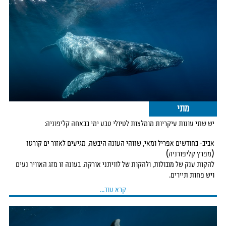
הפתעות מרגשות
ומלאות אדרנלין.
מפרץ מגדלנה בצד הפסיפי של חצי האי, לה ונטנה (דרום לה פז) בים קורטז, וכמובן
נקודת
החיבור ביניהם, מהווים מוקדים חשובים ביותר בנדידתם של בעלי חיים רבים בין
העונות,
וכמו כן זהו ביתם של סוגים רבים של בעלי חיים שאותם ניתן לפגוש ביעדים אלו לאורך
כל השנה.
מתי
יש שתי עונות עיקריות מומלצות לטיולי טבע ימי בבאחה קליפוניה:
אביב- בחודשים אפריל ומאי, שזוהי העונה היבשה, מגיעים לאזור ים קורטז
(מפרץ קליפורניה)
להקות ענק של מובולות, ולהקות של לוויתני אורקה. בעונה זו מזג האוויר נעים
ויש פחות תיירים.
קרא עוד...
סוף הסתיו- בחודשים נובמבר- דצמבר, מגיעים לאזור באיה מגדלנה כמויות
סרדינים אדירות,
ובעקבותיהם מגיעים טורפים רבים. מזג האוויר נעים וקריר בדרום.