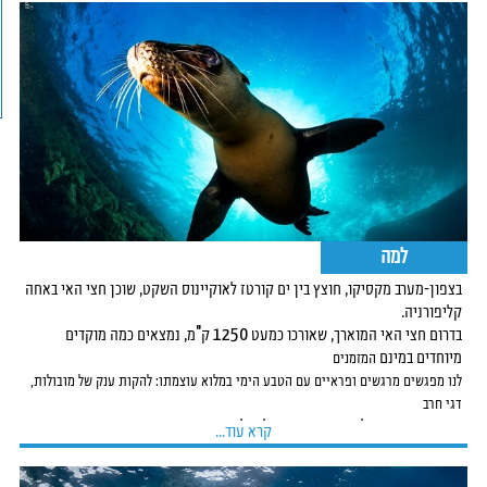
למה
בצפון-מערב מקסיקו, חוצץ בין ים קורטז לאוקיינוס השקט, שוכן חצי האי באחה
קליפורניה.
בדרום חצי האי המוארך, שאורכו כמעט 1250 ק"מ, נמצאים כמה מוקדים
מיוחדים במינם
המזמנים
לנו מפגשים מרגשים ופראיים עם הטבע הימי במלוא עוצמתו: להקות ענק של מובולות,
דגי חרב
מפוספסים צדים להקות עצומות של מיליוני סרדינים כסופים מנצנצים באור
קרא עוד...
השמש, מספר מיני
לוויתנים כמו אורקות ולוויתנים אפורים, להקות ענק של דולפינים שובבים ועוד