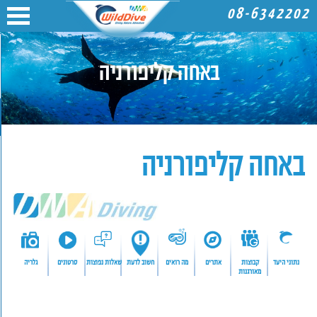
08-6342202
באחה קליפורניה
באחה קליפורניה
נתוני היעד
קבוצות
אתרים
מה רואים
חשוב לדעת
שאלות נפוצות
סרטונים
גלריה
מאורגנות