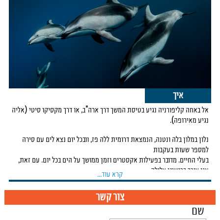
באוגוסט הטמפ' החמות ביותר- כ-33 מעלות, וזהו גם החודש הגשום ביותר.
בחורף, בעיקר בין ינואר למרץ, מגיעות מהקטבים ללגונות לווייתניות מסוג לוויתן
אפור כדי להמליט
ולגדל את הגורים במים השקטים.זו תקופה ייחודית לצפייה בלווייתנים ובגורים
שזה עתה נולדו, אך
חשוב לדעת שמזג האוויר בעונה זו קריר יחסית, הרוחות הצפוניות נושבות בעוז
ולעיתים הים סוער,
מה שעלול להגביל חלק מהפעילויות הימיות.
איך
אל באחה קליפורניה נגיע בטיסת המשך דרך ארה"ב, או דרך מקסיקו סיטי (אליה
נגיע מאירופה).
נלון במלון בלה ונטנה, הנמצאת דרומית ללה פז, וובכל יום נצא לים עם סירה
למספר שעות בעקבות
בעלי החיים. מדובר בפעילות אקסטרים וזמן ממושך על הים בכל יום. עם זאת,
אין צורך ברישיון צלילה-
קרא עוד...
הפעילות במים עם בעלי החיים נעשית בשנירקול.
ביומיים אלו תיתכן אפשרות להשתמש במטוס קל למשך כשעתיים כל יום,
צור קשר
שיסייע באיתור בעלי החיים.
שם