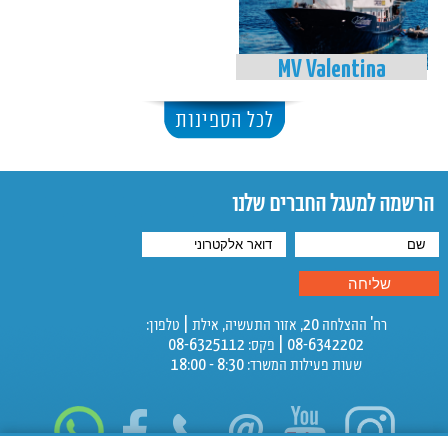
MV Valentina
לכל הספינות
הרשמה למעגל החברים שלנו
רח' ההצלחה 20, אזור התעשיה, אילת | טלפון:
08-6342202 | פקס: 08-6325112
שעות פעילות המשרד: 8:30 - 18:00