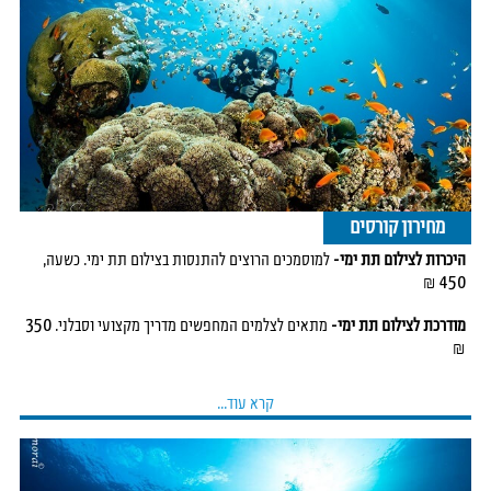
הצלילות יתבצעו 1X1. על מנת לספק את חווית הצלילה הטובה ביותר, קבוצות
יתקבלו רק אם כל חברי הקבוצה מכירים והגיעו יחד לפעילות.
אהבתו הגדולה של בועז היא צילום תת ימי, והוא צלם מוכשר ועטור פרסים,
ומציע
קורסי צילום תת ימי למתחילים ולמתקדמים.
מחירון קורסים
היכרות לצילום תת ימי-
למוסמכים הרוצים להתנסות בצילום תת ימי. כשעה,
450 ₪
מודרכת לצילום תת ימי-
מתאים לצלמים המחפשים מדריך מקצועי וסבלני. 350
₪
קרא עוד...
קורס צילום תת ימי
בכל יום הרצאה, שתי צלילות וסשן ביקורת.