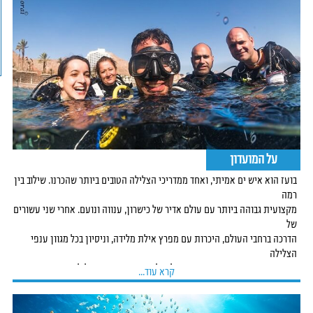
על המועדון
בועז הוא איש ים אמיתי, ואחד ממדריכי הצלילה הטובים ביותר שהכרנו. שילוב בין
רמה
מקצועית גבוהה ביותר עם עולם אדיר של כישרון, ענווה ונועם. אחרי שני עשורים
של
הדרכה ברחבי העולם, היכרות עם מפרץ אילת מלידה, וניסיון בכל מגוון ענפי
הצלילה
וענפי ספורט ימי אחרים, אנחנו יכולים להתחייב שהדרכת צלילה מבועז סמוראי
קרא עוד...
היא
הדרכה מקצועית ואיכותית ביותר.