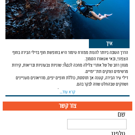
איך
הדרך הטובה ביותר להנות ממזרח טימור היא בחופשת חוף בדילי הבירה בחוף
הצפוני, ובאי אטאורו הסמוך.
מגוון רחב של של אתרי צלילה מחכה לכם\ו: שוניות צבעוניות ובריאות, קירות
מרשימים וצוקים תת־ימיים.
דילי עיר הבירה, קטנה אך תוססת, כוללת חופים יפים, מוזיאונים מעניינים
ושווקים שבהחלט שווה לבקר בהם.
האי אטאורו הוא קטן ואותנטי ובו אפשרויות לינה מגוונות, מגסטהאוסים
קרא עוד...
לריזורטים מפנקים.
צור קשר
נגיע מישראל למזרח טימור דרך דרווין, אוסטרליה. יש צורך בהפקת ויזה
שם
לאוסטרליה.
ניתן להגיע דרך סינגפור עם לילה בהלוך ובחזור, ומשם טיסה ישירה של 4 שעות.
טלפון