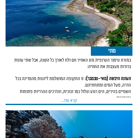
המבורכים במיעוט צוללים.
שם חיים מגוון עצום של יצורי ים, מצבי ים ועד כרישי לווייתן, להקות מרהיבות
של דגים טרופיים צבעוניים,
ומינים רבים של לוויתנים, לדוגמת אוכלוסייה מרשימה ובריאה של
לוויתן כחול
ננסי
, שעל אף שמו, זו החיה
השניה בגודלה על פני כדור הארץ.
מתי
במזרח טימור הטרופית מזג האוויר חם ולח לאורך כל השנה, אבל שתי עונות
ברורות מעצבות את החוויה:
העונה היבשה (מאי–נובמבר):
זו התקופה המושלמת ליהנות מהמדינה בכל
הדרה, מעל המים ומתחתיהם.
השמיים בהירים, הים רגוע וצלול כמו זכוכית, והדרכים ההרריות פתוחות
ומזמינות.
קרא עוד...
העונה הגשומה (דצמבר–אפריל):
בחודשים האלה מגיעים גשמים טרופיים כבדים
לצד חום ולחות גבוהים,
מה שהופך את התקופה לפחות נוחה לטיולים ולצלילות.