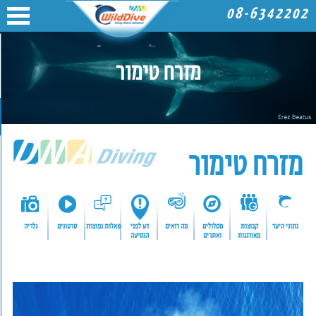
08-6342202
מזרח טימור
מזרח טימור
נתוני היעד
קבוצות
מסלולים
מה רואים
דע לפני
שאלות נפוצות
סרטונים
גלריה
מאורגנות
ואתרים
הנסיעה