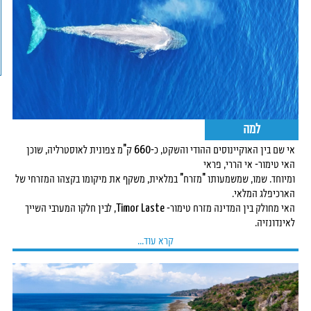
למה
אי שם בין האוקיינוסים ההודי והשקט, כ-660 ק"מ צפונית לאוסטרליה, שוכן
האי טימור- אי הררי, פראי
ומיוחד. שמו, שמשמעותו "מזרח" במלאית, משקף את מיקומו בקצהו המזרחי של
הארכיפלג המלאי.
האי מחולק בין המדינה מזרח טימור- Timor Laste, לבין חלקו המערבי השייך
לאינדונזיה.
קרא עוד...
מדינת מזרח טימור אמנם קטנה, כ-15.000 קמ"ר בלבד, אך היא מבורכת בשפע
של יופי טבעי: רכסי
הרים דרמטיים וקו חוף מרהיב, שלצידו משתרעים קילומטרים רבים של שוניות
אלמוגים בתוליות ובריאות.
השוניות, שכאילו נותרו מחוץ לזמן, מציעות כמה מאתרי הצלילה הטובים בעולם,