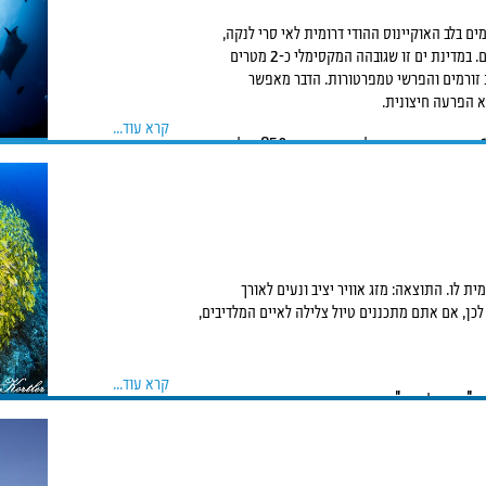
ם בלב האוקיינוס ההודי דרומית לאי סרי לנקה,
ינת ים זו שגובהה המקסימלי כ-2 מטרים
ת זורמים והפרשי טמפרטורות. הדבר מאפשר
א הפרעה חיצונית.
קרא עוד...
יה ומחסה לאלפי מינים של בעלי חיים מקומיים,
שובה ליצורי הים הפתוח הנודדים באוקיינוס.
א כאן מגוון רחב של מינים.
 מרימים מהקרקעית כמויות גדולות של פלנקטון,
 שהאוכלוסייה שלהן במלדיבים היא הגדולה ביותר בעולם.
ת לו. התוצאה: מזג אוויר יציב ונעים לאורך
 לכן, אם אתם מתכננים טיול צלילה לאיים המלדיבים,
קרא עוד...
 "מחוץ לעונה", כאשר החודשים המבוקשים
 ומסתיימת באוקטובר לרוב מזג האוויר אינו
רופים מקומיים.