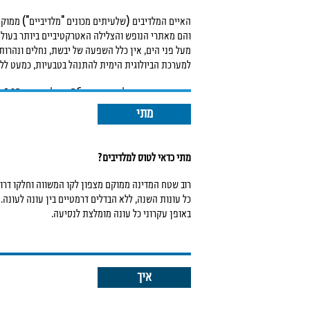
האיים המלדיבים (שלעיתים מכונים "מלדיביים") ממוקמי
והם מאתרי הנופש והצלילה האטרקטיביים ביותר בעולם. במד
מעל פני הים, אין כלל השפעה של יבשת, נחלים ונהרו
למערכת הביולוגית הימית להתנהל בטבעיות, כמעט לל
שרשרת האיים המלדיבים מונה 26 אטולים, בהם 1,192 איים המשתרעים על רמה באורך כ-850 קילומטרים.
האיים והאטולים הם בית גידול אדיר מימדים ומקום מחי
מתי
שמציגים מופע מרהיב. בנוסף, הם מהווים תחנת מעבר ח
גם מי שמחפשים חוויה של צלילה עם כרישים, יוכלו למצו
מתי כדאי לטוס למלדיבים?
שרשרת המזון במלדיבים היא מושלמת: זרמי האוקיינוס
המזין את בעלי החיים הזעירים ואת המנטות המרהיבות,
רוב שטח המדינה ממוקם מצפון לקו המשווה וחלקו דרומי
כל עונות השנה, ללא הבדלים דרמטיים בין עונה לעונה.
באופן עקרוני כל עונה מומלצת לנסיעה.
עם זאת, קיימת תקופה מבוקשת יותר ותקופה שנחשבת
ביותר הם נובמבר עד אפריל. גם בתקופה שמתחילה במאי
איך
הפכפך, אך תיתכן עננות קלה לאורך היום ואף גשמים ט