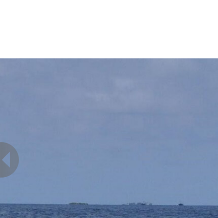
אי
מן
יקוס
ד
פה
רים
של