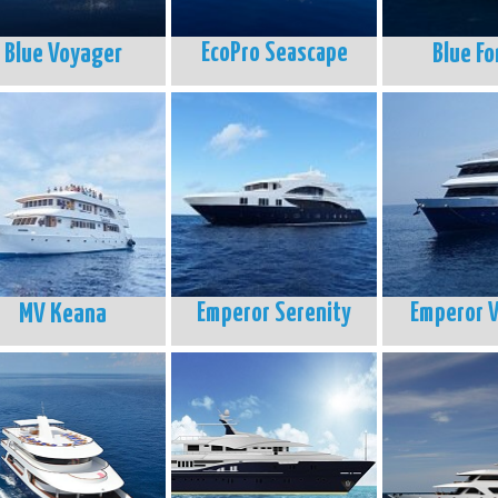
Blue Voyager
EcoPro Seascape
Blue Fo
MV Keana
Emperor Serenity
Emperor 