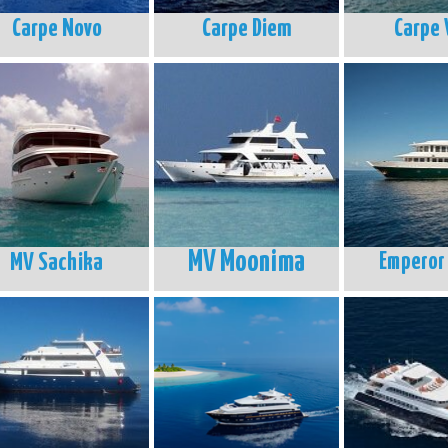
Carpe Novo
Carpe Diem
Carpe 
MV Moonima
MV Sachika
Emperor