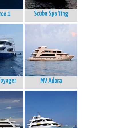
rce 1
Scuba Spa Ying
Voyager
MV Adora