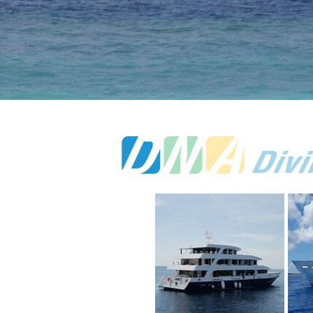
יה
י
ורניה