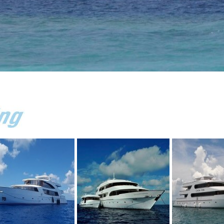
בליז
אינדונז
קוקוס איילנד
ג'יבוט
איי סולומון
באחה קליפ
טונגה