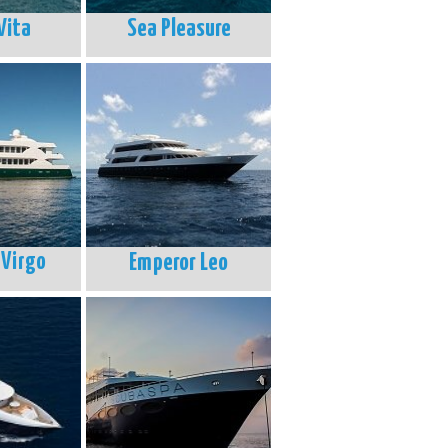
Vita
Sea Pleasure
 Virgo
Emperor Leo