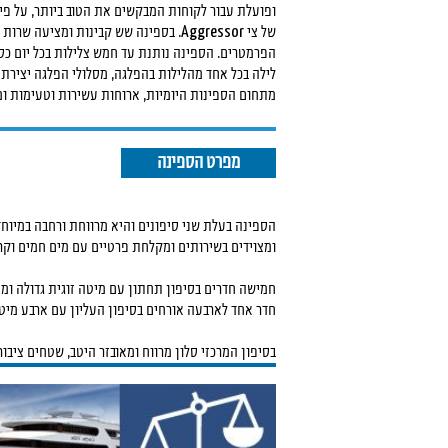
ופועלת עבור לקוחות המבקשים את הטוב ביותר, על פי
של צי Aggressor. בספינה שש קבינות ומציעה שרות יוצא דופן בכל
הפרמטרים. הספינה נותנת עד חמש צלילות בכל יום כס
לילה בכל אחד מהלילות בהפלגה, מסלולי הפלגה יצירתי
מתחום הספינות היומיות, ארוחות עשירות וטעימות ומ
מפרט הספינה
הספינה בעלת שני סיפונים והיא מרווחת ורחבה במיוחד
ומצוידים בשירותים ומקלחת פרטיים עם מים חמים וקרים 
חמישה חדרים בסיפון תחתון עם מיטה זוגית גדולה ומי
חדר אחד לארבעה אורחים בסיפון העליון עם ארבע מיט
בסיפון המרכזי סלון מרווח ומאובזר היטב, שטחים ציבו
ובנוחות מרבית בחלק האחורי סיפון צלילה גדול עם שתי 
למים לצלילה, שחייה ושנירקול. כל הצלילות מתבצעות 
בסיפון העליון משטחי שיזוף ורוגע ג'קוזי גדול באר נעי