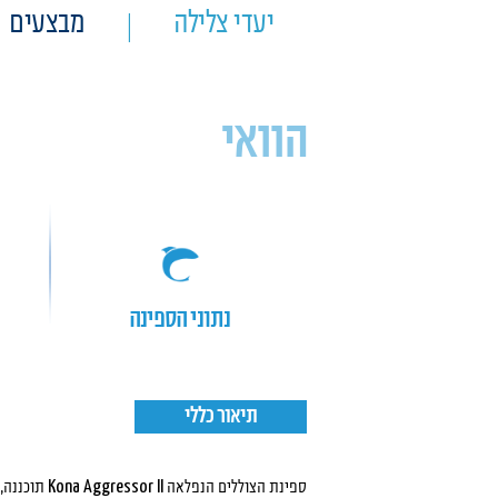
יעדי צלילה
מבצעים
הוואי
 II
נתוני הספינה
תיאור כללי
ספינת הצוללים הנפלאה Kona Aggressor II תוכננה, נבנתה