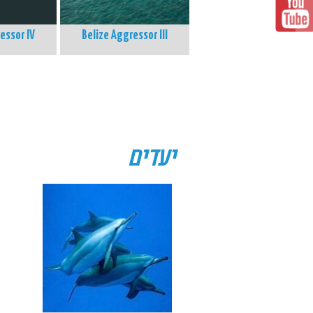
essor IV
Belize Aggressor III
יעדים