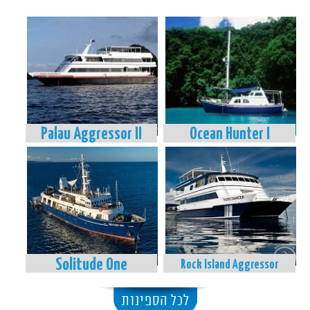
Palau Aggressor II
Ocean Hunter I
Solitude One
Rock Island Aggressor
לכל הספינות