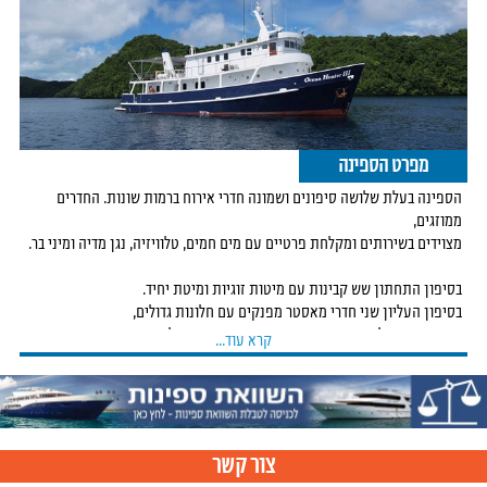
מפרט הספינה
הספינה בעלת שלושה סיפונים ושמונה חדרי אירוח ברמות שונות. החדרים
ממוזגים,
מצוידים בשירותים ומקלחת פרטיים עם מים חמים, טלוויזיה, נגן מדיה ומיני בר.
בסיפון התחתון שש קבינות עם מיטות זוגיות ומיטת יחיד.
בסיפון העליון שני חדרי מאסטר מפנקים עם חלונות גדולים,
ספה נוחה, שולחן עבודה עם מחשב, מזגן עצמאי ומולטימדיה.
קרא עוד...
בסיפון המרכזי סלון מרווח ומאובזר היטב, חדר אוכל נעים ומרווח, חדר ציוד עם
משטחי עבודה לצלמים, סיפון צלילה פונקציונאלי במיוחד כולל דחיסת חמצן עד
100% ותערובות הליום. בחלק האחורי פלטפורמה לירידה למים לשחייה.
צור קשר