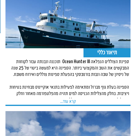
תיאור כללי
ספינת הצוללים הנפלאה Ocean Hunter III תוכננה ונבנתה עבור לקוחות
המבקשים את הטוב והמקצועי ביותר. הספינה היא למעשה ביטוי של 25 שנה
של ניסיון של טובה ונבות בורנובסקי בהפעלת ספינות צוללים ואירוח משובח.
הספינה בעלת גוף מברזל ומתאימה לפעילות בתנאי אוקיינוס מבחינת בטיחות
ויציבות. בחלק מהצלילות הכניסה למים תהיה מהפלטפורמה מאחור וחלק
מהצלילות יתבצעו בעזרת סירת הצוללים הצמודה.
קרא עוד...