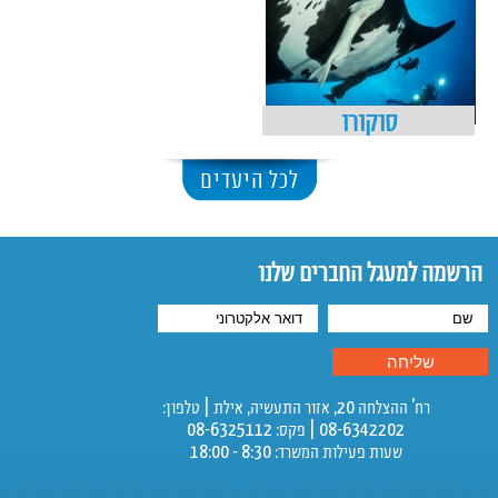
סוקורו
לכל היעדים
הרשמה למעגל החברים שלנו
רח' ההצלחה 20, אזור התעשיה, אילת | טלפון:
08-6342202 | פקס: 08-6325112
שעות פעילות המשרד: 8:30 - 18:00