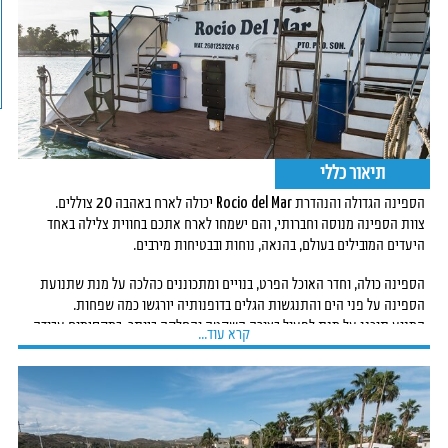
תיאור כללי
הספינה הגדולה והנהדרת Rocio del Mar יכולה לארח באהבה 20 צוללים.
צוות הספינה מנוסה וחברותי, והם ישמחו לארח אתכם בחווית צלילה באחד
היעדים המובילים בעולם, בהנאה, נוחות ובבטיחות מירבים.
הספינה כולה, וחדר האוכל הפרט, בנויים ומתכוננים כהלכה על מנת שתנועת
הספינה על פני הים והתנגשות הגלים בדופנותיה יורגשו כמה שפחות.
המנוע תוכנן על מנת לפעול בצורה השקטה והחלקה ביותר, במקסימום עבודה.
קרא עוד...