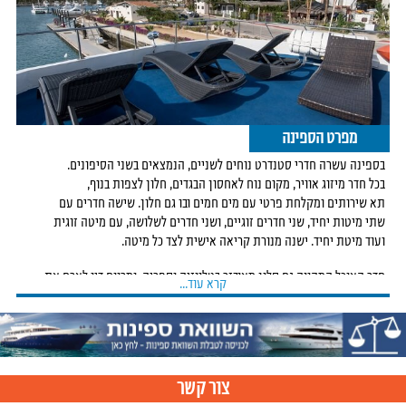
מפרט הספינה
בספינה עשרה חדרי סטנדרט נוחים לשניים, הנמצאים בשני הסיפונים.
בכל חדר מיזוג אוויר, מקום נוח לאחסון הבגדים, חלון לצפות בנוף,
תא שירותים ומקלחת פרטי עם מים חמים ובו גם חלון. שישה חדרים עם
שתי מיטות יחיד, שני חדרים זוגיים, ושני חדרים לשלושה, עם מיטה זוגית
ועוד מיטת יחיד. ישנה מנורת קריאה אישית לצד כל מיטה.
חדר האוכל המהווה גם סלון מאובזר בטלווזיה וספריה, ומרווח דיו לארח את
קרא עוד...
כל 20 האורחים בספינה. גם סיפון השמש המפנק מרווח ונעים ובו כיסאות
נוחים למנוחה בין הצלילות וצפייה בשקיעה מידי יום.
אזור ההתארגנות לצלילות הוא מרווח ונוח במיוחד ואזור אחסון לציוד אישי
לכל צולל וצוללת, וקיים מקום מיוחד לטיפול במצלמות התת ימיות.
צור קשר