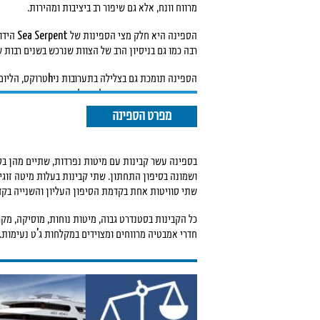
מרווח וונח, אלא גם שיפור רב ביציבות ומהירות.
הספינה היא חלק מצי הספינות של Sea Serpent הידועות בשירות ומקצועיות
רבה כמו גם בניסיון הרב של הצוות שנרכש בשנים רבות 
הספינה תומכת גם בצלילה בתערובות ניhטרוקס, הליום ומערכות צלילה
מתקדמות עם תחנת ערבול גז על פי דרישה. הספינה 
המבקשים איכות ומהירות בין האתרים.
מפרט הספינה
בספינה עשר קבינות עם מיטות נפרדות, שתיים מהן בסי
ושמונה בסיפון התחתון. שתי קבינות בעלות מיטה זוגית
שתי סוויטות אחת בקדמת הסיפון העליון והשנייה בקד
כל הקבינות בסטנדרט גבוה, מיטות נוחות, מוסיקה, מקר
חדרי אמבטיה מרווחים ומצוידים במקלחות ג'ט נעימות.