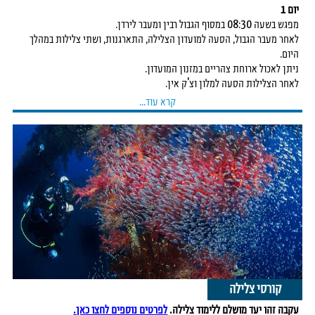
יום 1
מפגש בשעה 08:30 במסוף הגבול רבין ומעבר לירדן.
לאחר מעבר הגבול, הסעה למועדון הצלילה, התארגנות, ושתי צלילות במהלך
היום.
ניתן לאכול ארוחת צהריים במזנון המועדון.
לאחר הצלילות הסעה למלון וצ'ק אין.
קרא עוד...
יום 2
לאחר ארוחת הבוקר הסעה למועדון הצלילה לשתי צלילות.
לאחר התארגנות וארוחת צהריים, נסיעה לואדי רם לטיול ג'יפים בשקיעה.
ארוחת ערב במאהל בדואי.
לאחר הטיול חזרה למלון.
או:
לאחר ארוחת הבוקר, נסיעה לפטרה ליום סיור מודרך, כ-4 שעות.
לאחר הסיור ארוחת צהריים במסעדת האתר (כלול במחיר).
לאחר הסיור חזרה למלון.
יום 3
קורסי צלילה
לאחר ארוחת הבוקר וצ'ק אאוט, הסעה למועדון הצלילה לשתי צלילות.
עקבה זהו יעד מושלם ללימוד צלילה.
לפרטים נוספים לחצו כאן.