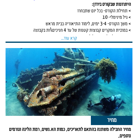
במידת האפשר ובתוספת תשלום, הצלילות יתבצעו מסירה בהפלגה יומית נהדרת
היתרונות שבקורס בירדן:
הכוללת גם ארוחת צהריים ושתייה.
> תחילת הקורס- בכל יום שתבחרו
לאחר הצלילות הסעה חזרה לגבול למעבר לישראל.
> גיל מינימלי- 10
חזרה משוערת לאילת בשעות הצהריים,
> משך הקורס- 3-4 ימים, לימוד התיאוריה בבית מראש
> במרבית המקרים קבוצות קטנות של עד 4 חניכים\ות בקבוצה
> מגוון גדול של אתרי צלילה- פחות עומס
קרא עוד...
> הוצאות נלוות- לינה וארוחות, יחסית זולות.
> חוויה בחו"ל- שילוב הקורס בחופשה
> אפשרות לצלילה באתרים מהיפים בעולם, בקורס ומיד אחריו
> הטבות ללקוחות חוזרים בהזמנת טיולי צלילה בעולם
חבילת קורס צלילה כוכב ראשון
> לינק לימוד תיאוריה בבית בזמנך הפנוי
> הסעות מהגבול, למלון ולמועדון הצלילה
> 3 לילות במלון 3* בעיר בחדר לשניים כולל ארוחות בוקר
> 3 ימי הכשרה מעשית בים לקבלת הסכמה
> הקורס כולל הדרכה, ציוד צלילה וביטוח צלילה לימי הקורס.
מחיר
מחיר החבילה משתנה בהתאם לתאריכים, כמות הא.נשים, רמת הלינה וגורמים
חבילת קורס צלילה כוכב שני + יום צלילות כיף
נוספים,