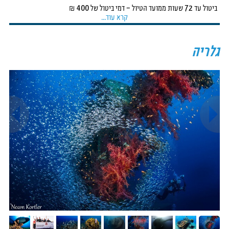
ביטול עד 72 שעות ממועד הטיול – דמי ביטול של 400 ₪
קרא עוד...
ביטול פחות מ-72 ממועד הטיול- דמי ביטול של 800 ₪
ביטול פחות מ 24 שעות דמי ביטול 75% ממחיר החבילה
במקרה שחברת WildDive תבטל את הטיול – לא ייגבו דמי ביטול.
גלריה
ניתן למצוא מחליפ\ה שיצא במקום המבטל במקום לשלם דמי ביטול.
חברת ווילד דייב אינה אחראית על ביטולים של טיולים עקב שינוי/ החמרה במצב
הביטחוני.
ביטוח צלילה:
לא ניתן לצלול בטיול ללא ביטוח צלילה בתוקף,
להלן קישור
לרכישת ביטוח צלילה.
ביטוח נסיעות לחו"ל:
את ביטוח הנסיעות יש לבצע מיד לאחר רכישת הטיול על
מנת שגם התקופה עד הנסיעה בפועל תהיה מכוסה.
לרשותכם: איתי פילוסוף, נציג ביטוח הראל 09-7457046 \ 052-290-2263.
לרוכשי חבילות הכוללות טיסה, נא ליצור קשר עם עינת ממשרדנו, נציגת ביטוח
הראל 086342202
מומלץ לעשות ביטוח נסיעות המבטח מקרים של ביטולים מסיבות קריטיות.
חברת WildDive אינה אחראית על ביטולים או איחורים של טיסות על ידי חברות
התעופה השונות.
במידה ויחולו שינויים בטיסות חברת WildDive תשמח לסייע במציאת פתרון