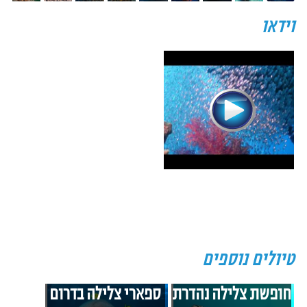
הולם עבור המשתתפים.
וידאו
מעבר הגבול עם ציוד צלילה:
עקב קשיים משתנים ובלתי־צפויים בגבול, ייתכנו
הגבלות על העברת ציוד צלילה אישי, בעיקר ווסתים ומצלמות תת־ימיות.
איננו יכולים להבטיח את מעבר הציוד, ולכן אנו ממליצים להיערך בהתאם.
מועדוני הצלילה עמם אנו עובדים מציעים שירותי השכרות ציוד.
במידה ופריט ציוד לא יועבר בגבול, הוא יאופסן שם עד לחזרתכם לארץ.
טיולים נוספים
חופשת צלילה נהדרת
ספארי צלילה בדרום