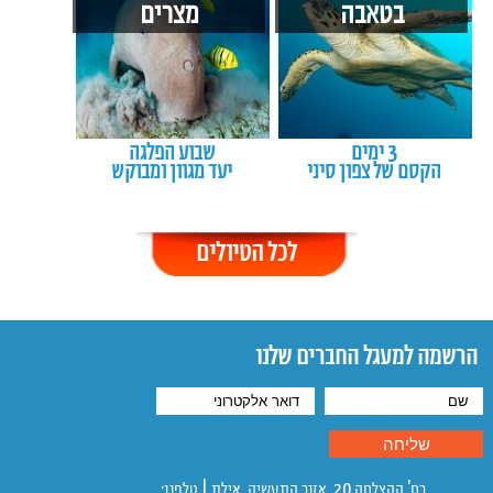
בטאבה
מצרים
3 ימים
שבוע הפלגה
הקסם של צפון סיני
יעד מגוון ומבוקש
לכל הטיולים
הרשמה למעגל החברים שלנו
רח' ההצלחה 20, אזור התעשיה, אילת | טלפון: